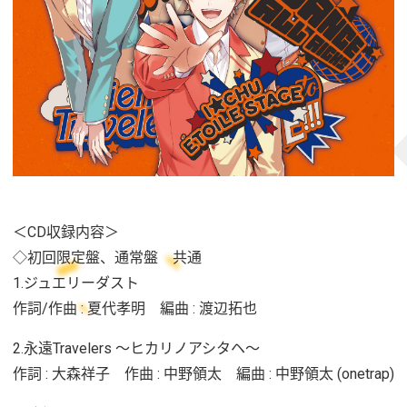
＜CD収録内容＞
◇初回限定盤、通常盤 共通
1.ジュエリーダスト
作詞/作曲 : 夏代孝明 編曲 : 渡辺拓也
2.永遠Travelers ～ヒカリノアシタヘ～
作詞 : 大森祥子 作曲 : 中野領太 編曲 : 中野領太 (onetrap)