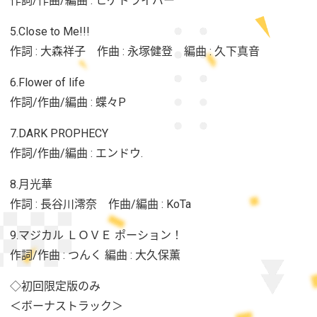
作詞/作曲/編曲 : ヒゲドライバー
5.Close to Me!!!
作詞 : 大森祥子 作曲 : 永塚健登 編曲 : 久下真音
6.Flower of life
作詞/作曲/編曲 : 蝶々P
7.DARK PROPHECY
作詞/作曲/編曲 : エンドウ.
8.月光華
作詞 : 長谷川澪奈 作曲/編曲 : KoTa
9.マジカル ＬＯＶＥ ポーション！
作詞/作曲 : つんく 編曲 : 大久保薫
◇初回限定版のみ
＜ボーナストラック＞