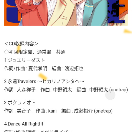
＜CD収録内容＞
◇初回限定盤、通常盤 共通
1.ジュエリーダスト
作詞/作曲 : 夏代孝明 編曲 : 渡辺拓也
2.永遠Travelers ～ヒカリノアシタヘ～
作詞 : 大森祥子 作曲 : 中野領太 編曲 : 中野領太 (onetrap)
3.ボクラノオト
作詞 : 美音子 作曲 : kani 編曲 : 成瀬裕介 (onetrap)
4.Dance All Right!!!