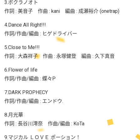
3.ボクラノオト
作詞 : 美音子 作曲 : kani 編曲 : 成瀬裕介 (onetrap)
4.Dance All Right!!!
作詞/作曲/編曲 : ヒゲドライバー
5.Close to Me!!!
作詞 : 大森祥子 作曲 : 永塚健登 編曲 : 久下真音
6.Flower of life
作詞/作曲/編曲 : 蝶々P
7.DARK PROPHECY
作詞/作曲/編曲 : エンドウ.
8.月光華
作詞 : 長谷川澪奈 作曲/編曲 : KoTa
9.マジカル ＬＯＶＥ ポーション！