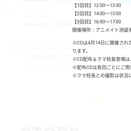
MUSI
【1回目】12:00～13:00
【2回目】14:00～15:00
2020.11.13
【3回目】16:00～17:00
New Album「OUVERTURE」リリース決定！
開催場所：アニメイト池袋
※CDは4月14日に開催された「
アイ★チュウ Étoile Stage、メインストーリー１部に登場
ります。
する楽曲を収録したユニット1stアルバムのリリースが決...
※CD配布＆クマ校長登場
※配布CDは各回ごとにご
※クマ校長との撮影は状況