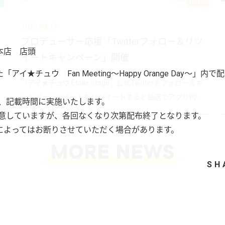
C
INFO
2020.09.15
プロデューサー応援「Twitterフォロー＆リツ
本店 店頭
イートキャンペーン」開催
アイ★チュウ Fan Meeting～Happy Orange Day～
「アイ★チュウ Étoile Stage」公式Twitterをフォロー＆キ
ャンペーンツイートをリツイートすると抽選でアプリ内...
は、記載時間に実施いたします。
用意していますが、各回なくなり次第配布終了となります。
によってはお断りさせていただく場合があります。
SH