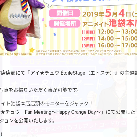
店頭にて『アイ★チュウ ÉtoileStage（エトステ）』の主題歌CD(
と写真をお撮りいただく事が可能です。
ニメイト池袋本店店頭のモニターをジャック！
ュウ Fan Meeting～Happy Orange Day～」にて公開
ルバージョンを公開いたします。
)