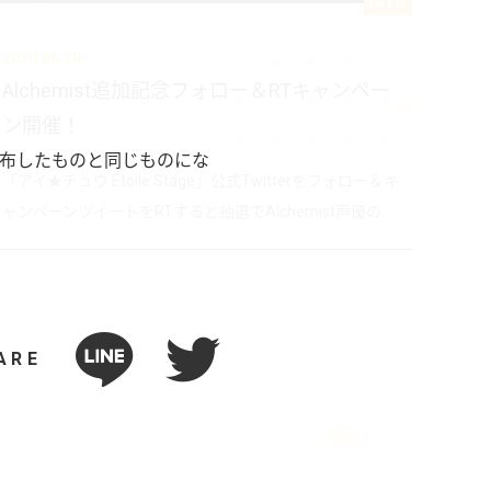
INFO
2020.06.28
Alchemist追加記念フォロー＆RTキャンペー
ン開催！
」内で配布したものと同じものにな
「アイ★チュウ Étoile Stage」公式Twitterをフォロー＆キ
ャンペーンツイートをRTすると抽選でAlchemist声優の...
ARE