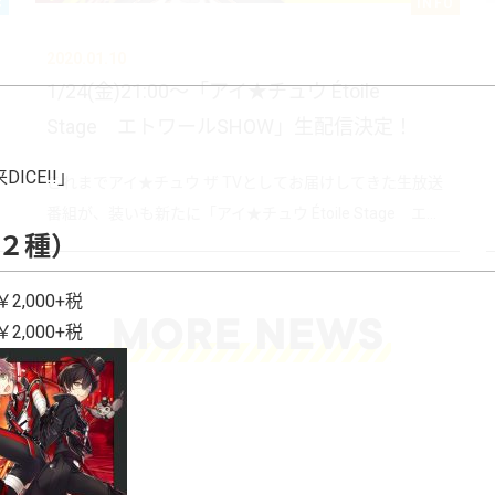
C
INFO
2020.01.10
1/24(金)21:00～「アイ★チュウ Étoile
Stage エトワールSHOW」生配信決定！
DICE!!」
これまでアイ★チュウ ザ TVとしてお届けしてきた生放送
番組が、装いも新たに「アイ★チュウ Étoile Stage エ...
全２種）
￥2,000+税
￥2,000+税