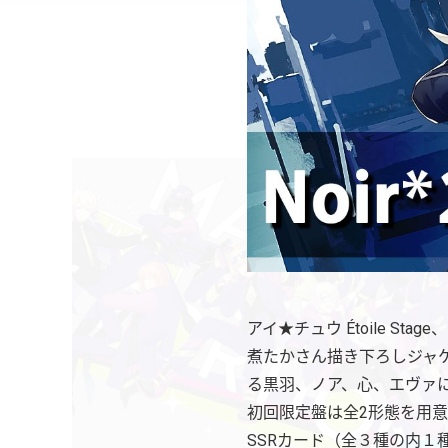
アイ★チュウ Étoile S
煮たかさん描き下ろしジャケッ
る黒羽、ノア、心、エヴァ
初回限定盤は全2形態を用意
SSRカード（全３種の内１