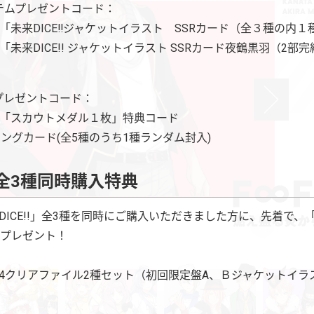
テムプレゼントコード：
Stage「未来DICE‼ジャケットイラスト SSRカード（全３種の
Stage「未来DICE!! ジャケットイラスト SSRカード夜鶴黒羽（
プレゼントコード：
Stage「スカウトメダル１枚」特典コード
ィングカード(全5種のうち1種ランダム封入)
!」全3種同時購入特典
ICE!!」全3種を同時にご購入いただきました方に、先着で、「未
をプレゼント！
ナルA4クリアファイル2種セット（初回限定盤A、Ｂジャケットイラ