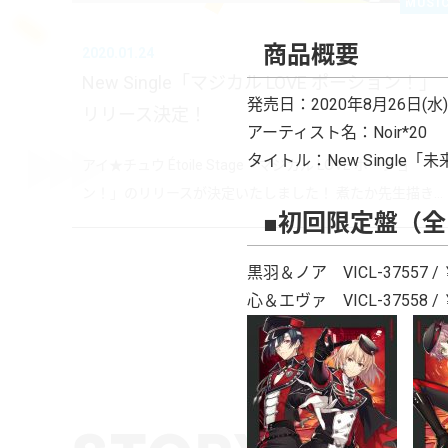
MUSI
商品概要
2020.01.24
New Single「マジカル LOVE ポーション！」
発売日：2020年8月26日(水)
リリース決定！
アーティスト名：Noir*20
タイトル：New Single「未来
アイ★チュウ Étoile Stage「マジカル LOVE ポーショ
ン！」のリリースが決定いたしました！ 煮たか先生描き...
■初回限定盤（
黒羽＆ノア VICL-37557 / 
心＆エヴァ VICL-37558 / 