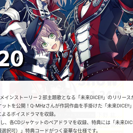
tage、メインストーリー２部主題歌となる「未来DICE‼」のリリ
トを公開！Q-MHzさんが作詞作曲を手掛けた「未来DICE‼」と
によるボイスドラマを収録。
し、各CDジャケットのペアドラマを収録、特典には「未来DI
種選択可）」特典コードがつく豪華な仕様です。