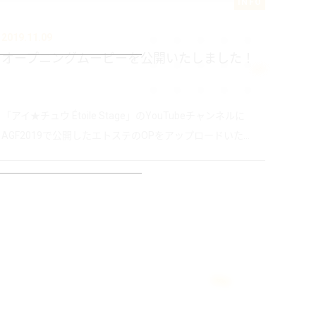
INFO
2019.11.09
オープニングムービーを公開いたしました！
「アイ★チュウ Étoile Stage」のYouTubeチャンネルに
AGF2019で公開したエトステのOPをアップロードいた...