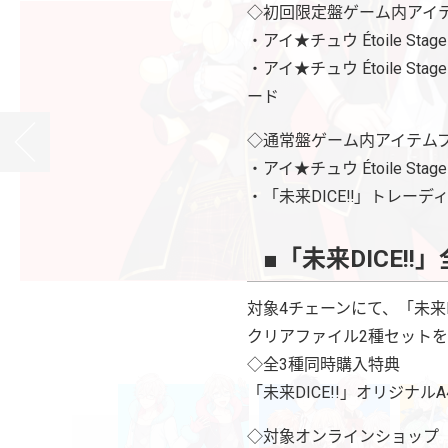
◇初回限定盤ゲーム内アイ
・アイ★チュウ Étoile 
・アイ★チュウ Étoile 
ード
◇通常盤ゲーム内アイテム
・アイ★チュウ Étoile 
・「未来DICE‼」トレーデ
■「未来DICE!
対象4チェーンにて、「未来D
クリアファイル2種セット
◇全3種同時購入特典
「未来DICE!!」オリジ
◇対象オンラインショップ