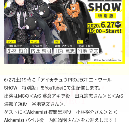
6/27(土)19時に「アイ★チュウPROJECT エトワール
SHOW 特別版」をYouTubeにて生配信します。
出演はMCの＜ArS 鳶倉アキヲ役 田丸篤志さん＞と＜ArS
海部子規役 谷地克文さん＞、
ゲストに＜Alchemist 夜鶴黒羽役 小林裕介さん＞と＜
Alchemist バベル役 内匠靖明さん＞をお迎えします！