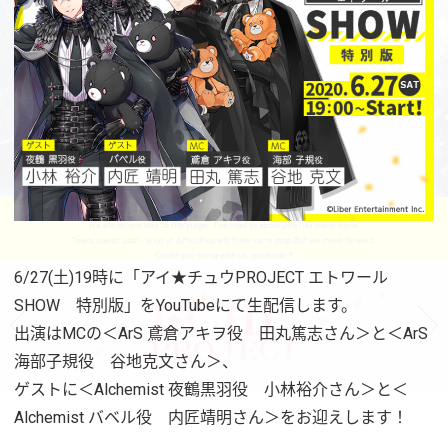
6/27(土)19時に「アイ★チュウPROJECT エトワール
SHOW 特別版」をYouTubeにて生配信します。
出演はMCの＜ArS 鳶倉アキヲ役 田丸篤志さん＞と＜ArS
海部子規役 谷地克文さん＞、
ゲストに＜Alchemist 夜鶴黒羽役 小林裕介さん＞と＜
Alchemist バベル役 内匠靖明さん＞をお迎えします！