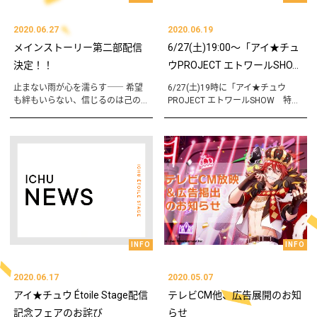
2020.06.27
2020.06.19
メインストーリー第二部配信
6/27(土)19:00～「アイ★チュ
決定！！
ウPROJECT エトワールSHO...
止まない雨が心を濡らす―― 希望
6/27(土)19時に「アイ★チュウ
も絆もいらない、信じるのは己の...
PROJECT エトワールSHOW 特...
INFO
INFO
2020.06.17
2020.05.07
アイ★チュウ Étoile Stage配信
テレビCM他、広告展開のお知
記念フェアのお詫び
らせ