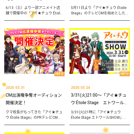
6/13（土）より一部アニメイト店
5月11日より「アイ★チュウ Étoile
舗で開催中の「アイ★チュウ Étoil...
Stage」のテレビCMを始めとした...
INFO
INFO
2020.03.31
2020.03.24
CM出演権争奪オーディション
3/31(火)21:00～「アイ★チュ
開催決定！
ウ Étoile Stage エトワール...
クマ校長がもってきた「アイ★チュ
3/31(火)21時に「アイ★チュウ
ウ Étoile Stage」のPRテレビCM...
Étoile Stage エトワールSHOW」...