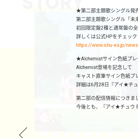
★第二部主題歌シングル発
第二部主題歌シングル「未来D
初回限定盤2種と通常盤の全
詳しくは公式HPをチェック
https://www.ichu-es.jp/ne
★Alchemistサイン色紙
Alchemist登場を記念して
キャスト直筆サイン色紙プレ
詳細は6月28日『アイ★チュウ 
第二部の配信情報につきま
今後とも、『アイ★チュウ Ét