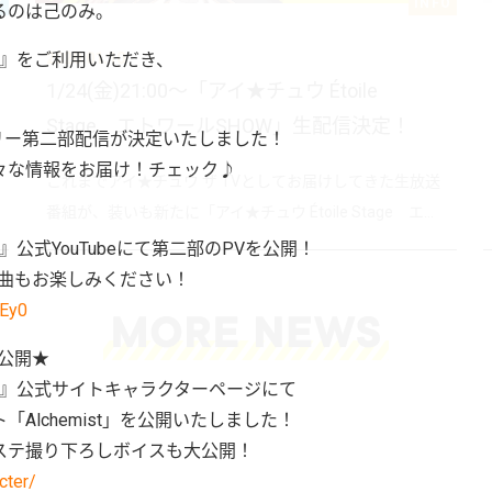
C
INFO
るのは己のみ。
tage』をご利用いただき、
2020.01.10
1/24(金)21:00～「アイ★チュウ Étoile
Stage エトワールSHOW」生配信決定！
ーリー第二部配信が決定いたしました！
々な情報をお届け！チェック♪
これまでアイ★チュウ ザ TVとしてお届けしてきた生放送
番組が、装いも新たに「アイ★チュウ Étoile Stage エ...
age』公式YouTubeにて第二部のPVを公開！
ト楽曲もお楽しみください！
PEy0
t公開★
Stage』公式サイトキャラクターページにて
Alchemist」を公開いたしました！
ステ撮り下ろしボイスも大公開！
cter/