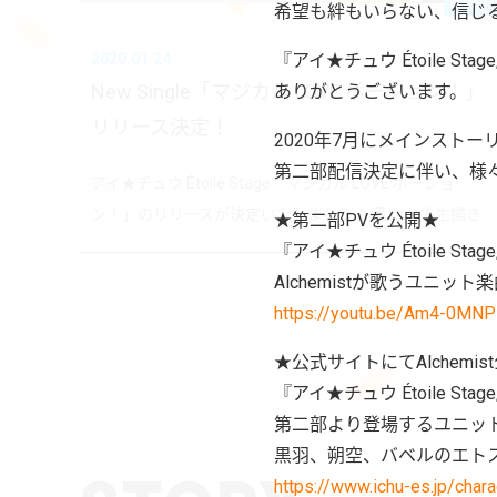
MUSI
希望も絆もいらない、信じ
『アイ★チュウ Étoile S
2020.01.24
New Single「マジカル LOVE ポーション！」
ありがとうございます。
リリース決定！
2020年7月にメインスト
第二部配信決定に伴い、様
アイ★チュウ Étoile Stage「マジカル LOVE ポーショ
ン！」のリリースが決定いたしました！ 煮たか先生描き...
★第二部PVを公開★
『アイ★チュウ Étoile St
Alchemistが歌うユニッ
https://youtu.be/Am4-0MN
★公式サイトにてAlchemis
『アイ★チュウ Étoile 
第二部より登場するユニット「
黒羽、朔空、バベルのエト
https://www.ichu-es.jp/chara