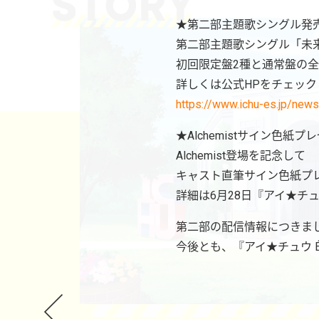
★第二部主題歌シングル発
第二部主題歌シングル「未来D
初回限定盤2種と通常盤の全
詳しくは公式HPをチェック
https://www.ichu-es.jp/ne
★Alchemistサイン色紙
Alchemist登場を記念して
キャスト直筆サイン色紙プレ
詳細は6月28日『アイ★チュウ 
第二部の配信情報につきま
今後とも、『アイ★チュウ Ét