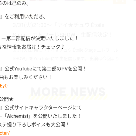
T
INFO
るのは己のみ。
tage』をご利用いただき、
2020.03.24
3/31(火)21:00～「アイ★チュウ Étoile
Stage エトワールSHOW」生配信決定！
ーリー第二部配信が決定いたしました！
々な情報をお届け！チェック♪
3/31(火)21時に「アイ★チュウ Étoile Stage エトワール
SHOW」をYouTubeにて生配信します。 出演は今回より...
age』公式YouTubeにて第二部のPVを公開！
ト楽曲もお楽しみください！
PEy0
t公開★
Stage』公式サイトキャラクターページにて
Alchemist」を公開いたしました！
ステ撮り下ろしボイスも大公開！
cter/