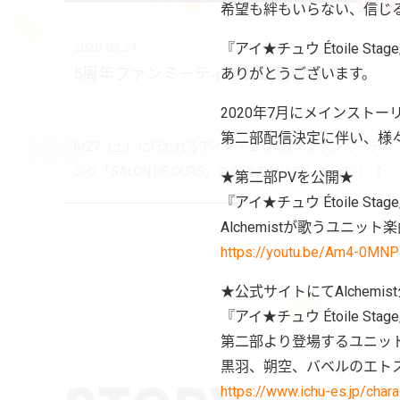
EVEN
希望も絆もいらない、信じ
『アイ★チュウ Étoile S
2020.03.31
5周年ファンミーティング最新情報！
ありがとうございます。
2020年7月にメインスト
第二部配信決定に伴い、様
6/27（土）に行われるアイ★チュウ5周年ファンミーティ
ング「SALON DE OURS」の出演者が決定しました！ 【...
★第二部PVを公開★
『アイ★チュウ Étoile St
Alchemistが歌うユニッ
https://youtu.be/Am4-0MN
★公式サイトにてAlchemis
『アイ★チュウ Étoile 
第二部より登場するユニット「
黒羽、朔空、バベルのエト
https://www.ichu-es.jp/chara