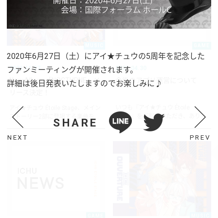
MUSIC
GAME
2020年6月27日（土）にアイ★チュウの5周年を記念した
2021.11.27
2021.04.30
ファンミーティングが開催されます。
New Album「NOCTURNE」リ
今後のアプリ運営について
詳細は後日発表いたしますのでお楽しみに♪
リース決定！
いつも『アイ★チュウ Étoile
アイ★チュウ Étoile Stage、メイン
Stage』をご利用いただき、あり...
ストーリー2部に登場する楽曲を...
SHARE
NEXT
PREV
GAME
MUSIC