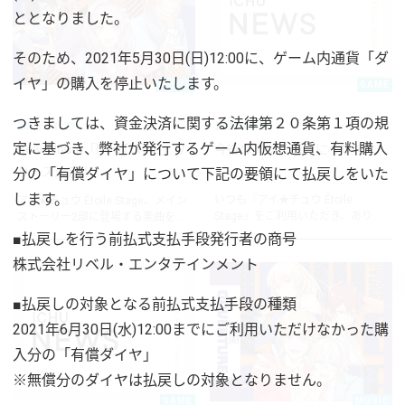
ととなりました。
そのため、2021年5月30日(日)12:00に、ゲーム内通貨「ダ
イヤ」の購入を停止いたします。
MUSIC
GAME
つきましては、資金決済に関する法律第２０条第１項の規
2021.11.27
2021.04.30
定に基づき、弊社が発行するゲーム内仮想通貨、有料購入
New Album「NOCTURNE」リ
今後のアプリ運営について
リース決定！
分の「有償ダイヤ」について下記の要領にて払戻しをいた
します。
いつも『アイ★チュウ Étoile
アイ★チュウ Étoile Stage、メイン
Stage』をご利用いただき、あり...
ストーリー2部に登場する楽曲を...
■払戻しを行う前払式支払手段発行者の商号
株式会社リベル・エンタテインメント
■払戻しの対象となる前払式支払手段の種類
2021年6月30日(水)12:00までにご利用いただけなかった購
入分の「有償ダイヤ」
※無償分のダイヤは払戻しの対象となりません。
GAME
MUSIC