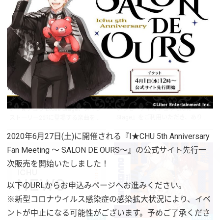
MUSIC
GAME
2021.11.27
2021.04.30
New Album「NOCTURNE」リ
今後のアプリ運営について
リース決定！
いつも『アイ★チュウ Étoile
アイ★チュウ Étoile Stage、メイン
Stage』をご利用いただき、あり...
ストーリー2部に登場する楽曲を...
2020年6月27日(土)に開催される『I★CHU 5th Anniversary
Fan Meeting ～ SALON DE OURS～』の公式サイト先行一
次販売を開始いたしました！
以下のURLからお申込みページへお進みください。
※新型コロナウイルス感染症の感染拡大状況により、イベ
ントが中止になる可能性がございます。予めご了承くださ
GAME
MUSIC