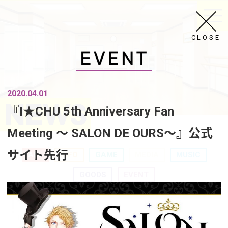
CLOSE
2020.04.01
『I★CHU 5th Anniversary Fan
Meeting ～ SALON DE OURS～』公式
サイト先行
ALL
INFO
GAME
MEDIA
MUSIC
GOODS
EVENT