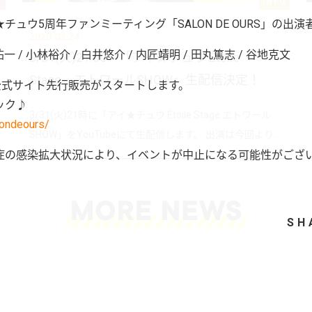
T
INFO
★チュウ5周年ファンミーティング「SALON DE OURS」の出
2020.03.24
一 / 小林裕介 / 白井悠介 / 内匠靖明 / 田丸篤志 / 谷地克文
3/31(火)21:00～「アイ★チュウ Étoile
Stage エトワールSHOW」生配信決定！
り公式サイト先行販売がスタートします。
ック♪
3/31(火)21時に「アイ★チュウ Étoile Stage エトワール
alondeours/
SHOW」をYouTubeにて生配信します。 出演は今回より...
症の感染拡大状況により、イベントが中止になる可能性がござ
SH